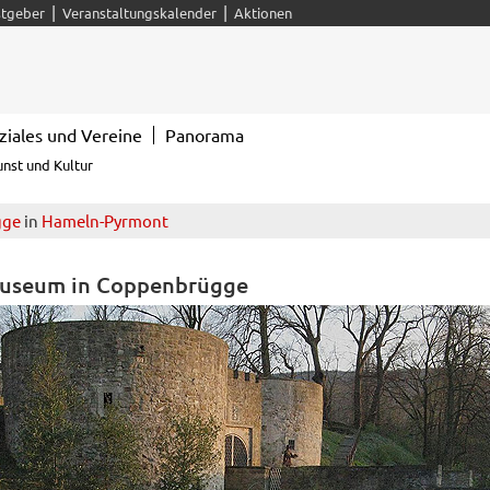
|
|
tgeber
Veranstaltungskalender
Aktionen
ziales und Vereine
Panorama
unst und Kultur
gge
in
Hameln-Pyrmont
useum in Coppenbrügge