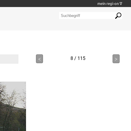
mein regi-on ∇
<
8 / 115
>