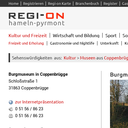
|
|
|
|
|
Home
Registrieren
Regi-on Karte
Branchenbuch
Register
Gas
Kultur und Freizeit
Wirtschaft und Bildung
Sport
So
Freizeit und Erholung
Gastronomie und Nightlife
Unterkunft
K
Sehenswürdigkeiten
aus:
Kultur
>
Museen
aus
Coppenbrü
Burgm
Burgmuseum in Coppenbrügge
Schloßstraße 1
31863 Coppenbrügge
zur Internetpräsentation
0 51 56 / 86 23
0 51 56 / 86 23