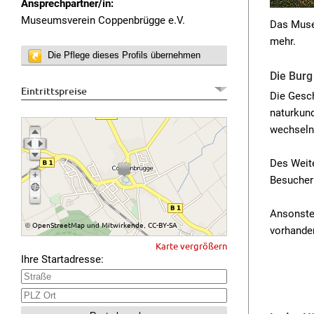
Ansprechpartner/in:
Museumsverein Coppenbrügge e.V.
Das Museu
mehr.
Die Pflege dieses Profils übernehmen
Die Burg
Eintrittspreise
Die Gesc
naturkun
wechseln
Des Weite
Besucher 
Ansonste
OpenStreetMap
Mitwirkende
CC-BY-SA
©
und
,
vorhande
Karte vergrößern
Ihre Startadresse: