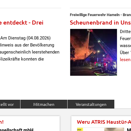
Freiwillige Feuerwehr Hameln - Bra
entdeckt - Drei
Scheunenbrand in Uns
Dritt
 Am Dienstag (04.08.2026)
Feuer
Hinweis aus der Bevölkerung
wasse
augenscheinlich leerstehenden
Über 
izeikräfte konnten die
lesen
ellt vor
Mitmachen
Veranstaltungen
n!
Weru ATRIS Haustür-A
esellschaft mbH
M