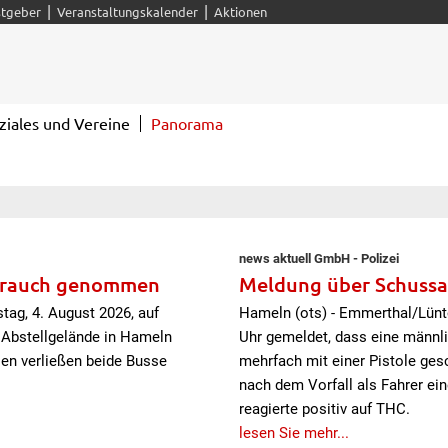
|
|
tgeber
Veranstaltungskalender
Aktionen
ziales und Vereine
Panorama
news aktuell GmbH - Polizei
ebrauch genommen
Meldung über Schussabg
tag, 4. August 2026, auf
Hameln (ots) - Emmerthal/Lünto
 Abstellgelände in Hameln
Uhr gemeldet, dass eine männl
en verließen beide Busse
mehrfach mit einer Pistole ges
nach dem Vorfall als Fahrer ein
reagierte positiv auf THC.
lesen Sie mehr...