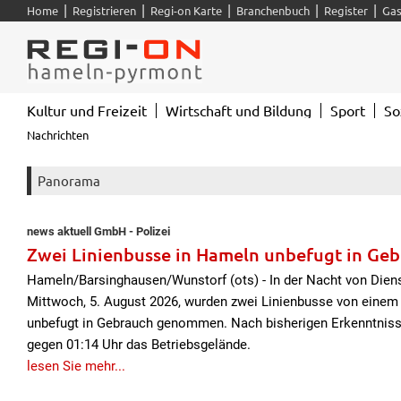
|
|
|
|
|
Home
Registrieren
Regi-on Karte
Branchenbuch
Register
Gas
Kultur und Freizeit
Wirtschaft und Bildung
Sport
So
Nachrichten
Panorama
news aktuell GmbH - Polizei
Zwei Linienbusse in Hameln unbefugt in G
Hameln/Barsinghausen/Wunstorf (ots) - In der Nacht von Diens
Mittwoch, 5. August 2026, wurden zwei Linienbusse von einem
unbefugt in Gebrauch genommen. Nach bisherigen Erkenntniss
gegen 01:14 Uhr das Betriebsgelände.
lesen Sie mehr...