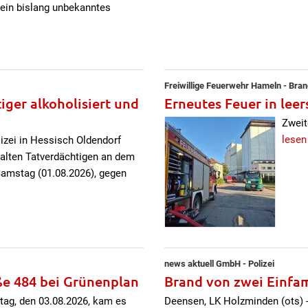
 ein bislang unbekanntes
Freiwillige Feuerwehr Hameln - Bra
ger alkoholisiert und
Erneutes Feuer in le
Zweit
lesen
izei in Hessisch Oldendorf
 alten Tatverdächtigen an dem
Samstag (01.08.2026), gegen
news aktuell GmbH - Polizei
ße 484 bei Grünenplan
Brand von zwei Einfa
tag, den 03.08.2026, kam es
Deensen, LK Holzminden (ots) -