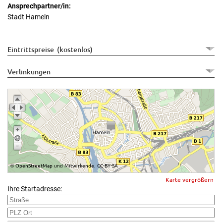
Ansprechpartner/in:
Stadt Hameln
Eintrittspreise (kostenlos)
Verlinkungen
OpenStreetMap
Mitwirkende
CC-BY-SA
©
und
,
Karte vergrößern
Ihre Startadresse: