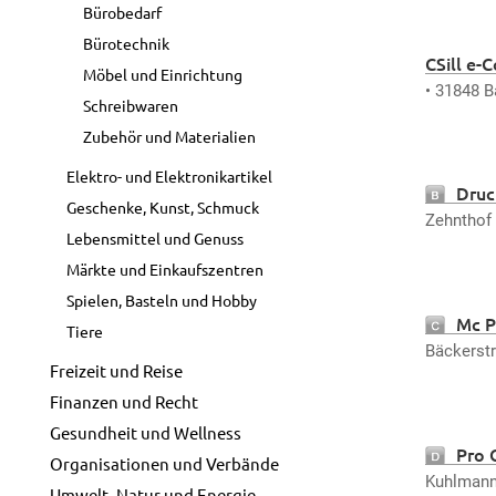
Bürobedarf
Bürotechnik
CSill e-
Möbel und Einrichtung
günstigen
• 31848 
Schreibwaren
Zubehör und Materialien
Elektro- und Elektronikartikel
Druc
Geschenke, Kunst, Schmuck
Zehnthof
Lebensmittel und Genuss
Märkte und Einkaufszentren
Spielen, Basteln und Hobby
Mc P
Tiere
Bäckerst
Freizeit und Reise
Finanzen und Recht
Gesundheit und Wellness
Pro 
Organisationen und Verbände
Kuhlmann
Umwelt, Natur und Energie