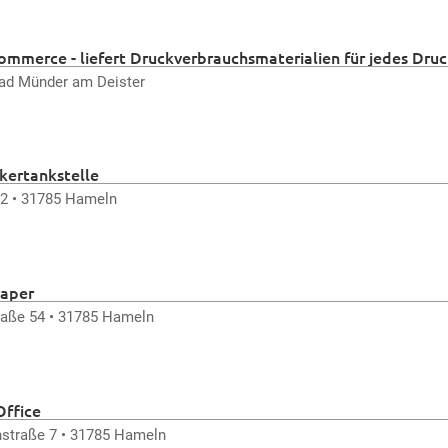
Commerce - liefert Druckverbrauchsmaterialien für jedes Dru
 Preisen. !!! inkl. Onlineshop !!! - www.csill-online.de
Bad Münder am Deister
kertankstelle
 2 • 31785 Hameln
aper
raße 54 • 31785 Hameln
Office
straße 7 • 31785 Hameln