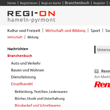
|
|
|
Branchenbuch
|
|
Home
Registrieren
Regi-on Karte
Register
Kultur und Freizeit
Wirtschaft und Bildung
Sport
So
Wirtschaft
Bildung
Nachrichten
Untern
Branchenbuch
Auto und Verkehr
Bauen und Wohnen
Renn
Dienstleistung
Am Markt
Einzelhandel
Bekleidung, Textilien, Lederwaren
Bücher, Musik und Unterhaltung
Bürobedarf und Schreibwaren