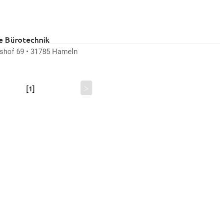
e Bürotechnik
hof 69 • 31785 Hameln
>
[1]