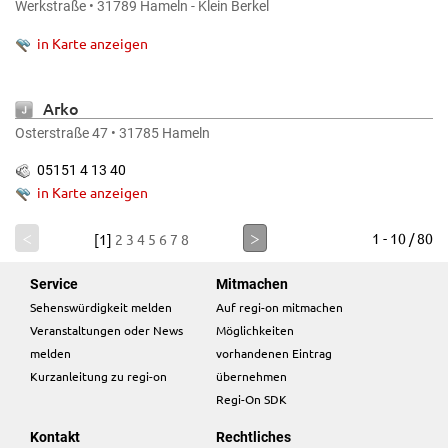
Werkstraße • 31789 Hameln - Klein Berkel
in Karte anzeigen
Arko
Osterstraße 47 • 31785 Hameln
05151 4 13 40
in Karte anzeigen
<
>
1 - 10 / 80
[1]
2
3
4
5
6
7
8
Service
Mitmachen
Sehenswürdigkeit melden
Auf regi-on mitmachen
Veranstaltungen oder News
Möglichkeiten
melden
vorhandenen Eintrag
Kurzanleitung zu regi-on
übernehmen
Regi-On SDK
Kontakt
Rechtliches