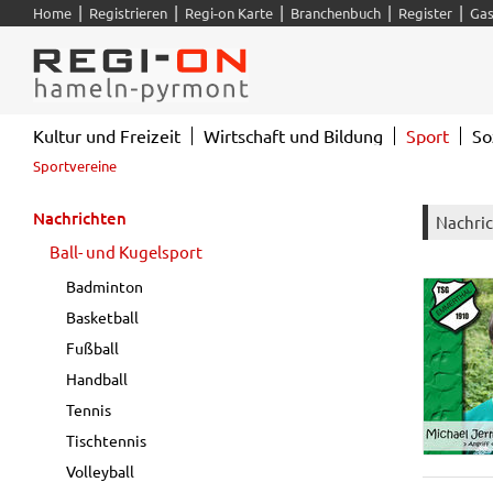
|
|
|
|
|
Home
Registrieren
Regi-on Karte
Branchenbuch
Register
Gas
Kultur und Freizeit
Wirtschaft und Bildung
Sport
So
Sportvereine
Nachrichten
Nachri
Ball- und Kugelsport
Badminton
Basketball
Fußball
Handball
Tennis
Tischtennis
Volleyball