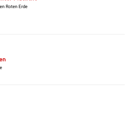
hen Roten Erde
en
e