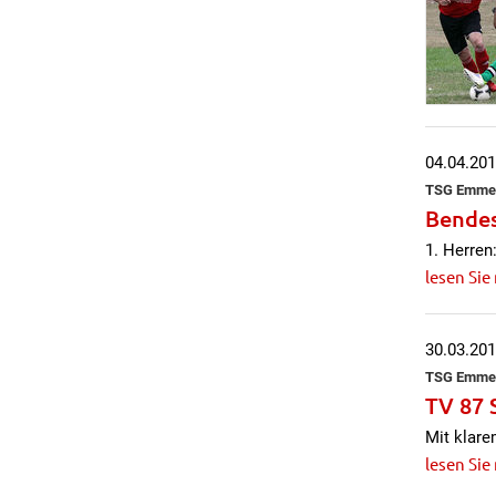
04.04.20
TSG Emmert
Bendes
1. Herren
lesen Sie
30.03.20
TSG Emmert
TV 87 
Mit klare
lesen Sie