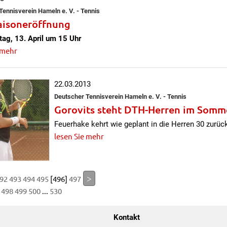
Tennisverein Hameln e. V. - Tennis
aisoneröffnung
ag, 13. April um 15 Uhr
 mehr
22.03.2013
Deutscher Tennisverein Hameln e. V. - Tennis
Gorovits steht DTH-Herren im Somme
Feuerhake kehrt wie geplant in die Herren 30 zurüc
lesen Sie mehr
>
92
493
494
495
[496]
497
498
499
500
...
530
Kontakt