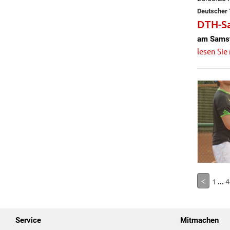
Deutscher 
DTH-S
am Samst
lesen Sie
<
1
...
4
Service
Mitmachen