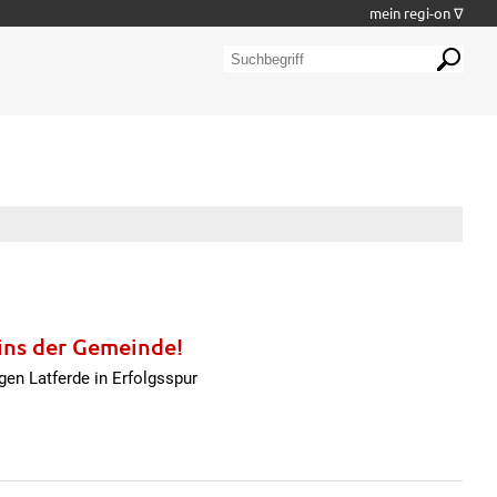
mein regi-on ∇
ins der Gemeinde!
gen Latferde in Erfolgsspur