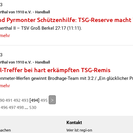
13
hal von 1910 e.V. - Handball
nd Pyrmonter Schützenhilfe: TSG-Reserve macht V
thal II – TSV Groß Berkel 27:17 (11:11).
 mehr
13
hal von 1910 e.V. - Handball
l-Treffer bei hart erkämpften TSG-Remis
nmeter-Werfen gewinnt Brodhage-Team mit 3:2 / „Ein glücklicher P
 mehr
>
90
491
492
493
[494]
495
496
497
498
...
530
Kontakt
machen
Wer ist regi-on