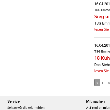
16.04.20
TSG Emmert
Sieg u
TSG Emmer
lesen Sie
16.04.20
TSG Emmert
18 Küh
Das Siebe
lesen Sie
<
1
...
4
Service
Mitmachen
Sehenswürdigkeit melden
Auf regi-on mit