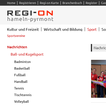
|
|
|
|
|
Home
Registrieren
Regi-on Karte
Branchenbuch
Register
Gas
Kultur und Freizeit
Wirtschaft und Bildung
Sport
So
Sportvereine
Nachrichten
Nachri
Ball- und Kugelsport
Badminton
Basketball
Fußball
Handball
Tennis
Tischtennis
Volleyball