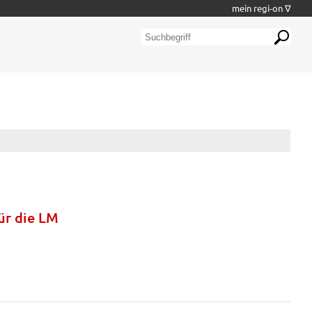
mein regi-on ∇
ür die LM