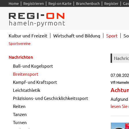
|
|
|
|
|
Home
Registrieren
Regi-on Karte
Branchenbuch
Register
Gas
Kultur und Freizeit
Wirtschaft und Bildung
Sport
So
Sportvereine
Nachrichten
Nachri
Ball- und Kugelsport
Breitensport
07.08.20
Kampf- und Kraftsport
Vfl Hameln
Achtun
Leichtathletik
Präzisions- und Geschicklichkeitssport
Aufgrund 
Reiten
lesen Sie
Tanzen
Turnen