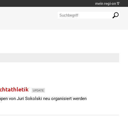
mein regi-on ∇
chtathletik
UPDATE
pen von Juri Sokolski neu organisiert werden