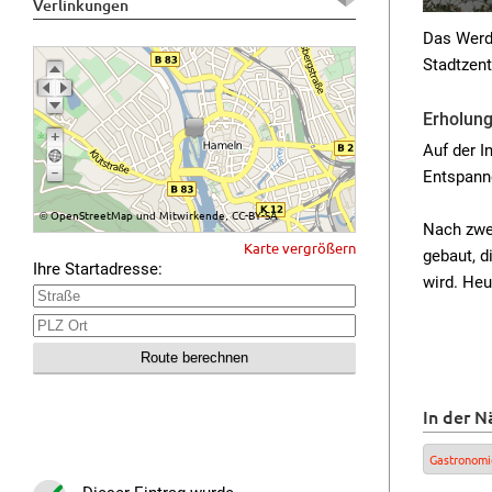
Verlinkungen
Das Werde
Stadtzen
Erholung
Auf der I
Entspann
OpenStreetMap
Mitwirkende
CC-BY-SA
©
und
,
Nach zwei
Karte vergrößern
gebaut, d
Ihre Startadresse:
wird. He
In der N
Gastronomi