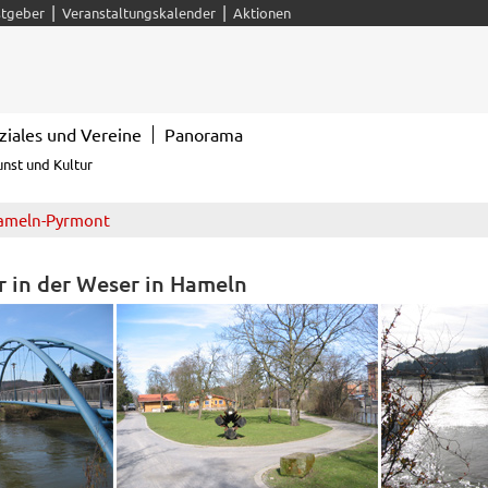
|
|
tgeber
Veranstaltungskalender
Aktionen
ziales und Vereine
Panorama
unst und Kultur
ameln-Pyrmont
 in der Weser in Hameln