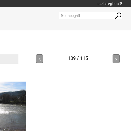
mein regi-on ∇
<
109 / 115
>