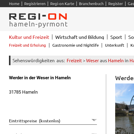
|
|
|
|
|
Home
Registrieren
Regi-on Karte
Branchenbuch
Register
Gas
Kultur und Freizeit
Wirtschaft und Bildung
Sport
So
Freizeit und Erholung
Gastronomie und Nightlife
Unterkunft
K
Sehenswürdigkeiten
aus:
Freizeit
>
Weser
aus
Hameln
in
H
Werder
Werder in der Weser in Hameln
31785 Hameln
Eintrittspreise (kostenlos)