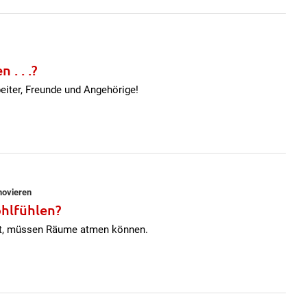
. . .?
beiter, Freunde und Angehörige!
novieren
hlfühlen?
t, müssen Räume atmen können.