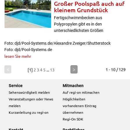
Großer Poolspaß auch auf
kleinem Grundstück
Fertigschwimmbecken aus
Polypropylen gibt es in den
unterschiedlichsten Größen
Foto: djd/Pool-Systems.de/Alexandre Zveiger/Shutterstock
Foto: djd/Pool-Systems.de
lesen Sie mehr
<
>
1 - 10 / 129
[1]
2
3
4
5
...
13
Service
Mitmachen
Sehenswürdigkeit melden
Auf regi-on mitmachen
Veranstaltungen oder News
Möglichkeiten
melden
vorhandenen Eintrag
Kurzanleitung zu regi-on
übernehmen
Regi-On SDK