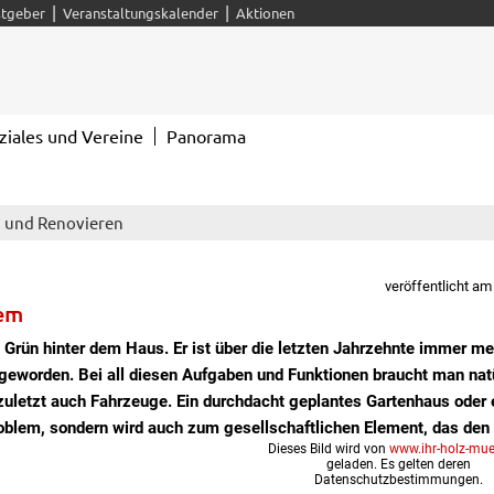
|
|
tgeber
Veranstaltungskalender
Aktionen
ziales und Vereine
Panorama
 und Renovieren
veröffentlicht am
tem
k Grün hinter dem Haus. Er ist über die letzten Jahrzehnte immer m
geworden. Bei all diesen Aufgaben und Funktionen braucht man nat
zuletzt auch Fahrzeuge. Ein durchdacht geplantes Gartenhaus oder 
oblem, sondern wird auch zum gesellschaftlichen Element, das den
Dieses Bild wird von
www.ihr-holz-muel
geladen. Es gelten deren
Datenschutzbestimmungen.