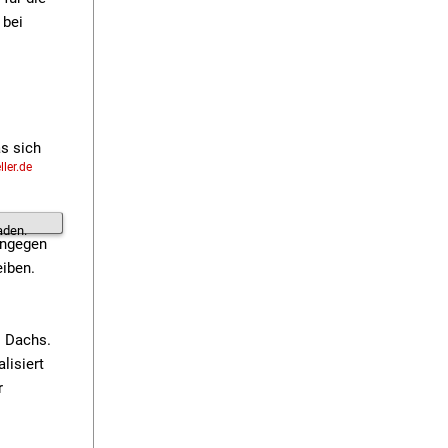
 bei
as sich
ler.de
aden.
ingegen
eiben.
s Dachs.
lisiert
r