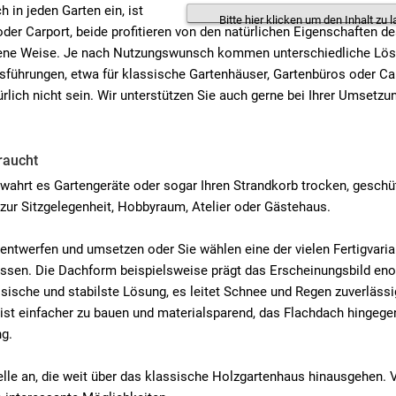
 in jeden Garten ein, ist
Bitte hier klicken um den Inhalt zu l
oder Carport, beide profitieren von den natürlichen Eigenschaften d
igene Weise. Je nach Nutzungswunsch kommen unterschiedliche Lö
usführungen, etwa für klassische Gartenhäuser, Gartenbüros oder Ca
lich nicht sein. Wir unterstützen Sie auch gerne bei Ihrer Umsetzu
raucht
ewahrt es Gartengeräte oder sogar Ihren Strandkorb trocken, geschü
s zur Sitzgelegenheit, Hobbyraum, Atelier oder Gästehaus.
entwerfen und umsetzen oder Sie wählen eine der vielen Fertigvaria
n lassen. Die Dachform beispielsweise prägt das Erscheinungsbild en
sische und stabilste Lösung, es leitet Schnee und Regen zuverlässi
 ist einfacher zu bauen und materialsparend, das Flachdach hingeg
ng.
lle an, die weit über das klassische Holzgartenhaus hinausgehen. 