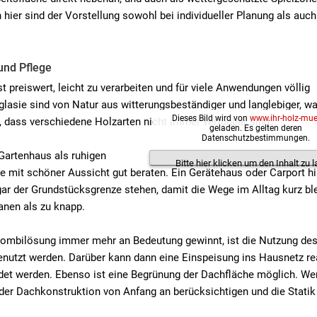
hier sind der Vorstellung sowohl bei individueller Planung als auch
und Pflege
t preiswert, leicht zu verarbeiten und für viele Anwendungen völlig
lasie sind von Natur aus witterungsbeständiger und langlebiger, w
Dieses Bild wird von
www.ihr-holz-muel
e, dass verschiedene Holzarten nicht immer verfügbar sind.
geladen. Es gelten deren
Datenschutzbestimmungen.
Gartenhaus als ruhigen
Bitte hier klicken um den Inhalt zu l
e mit schöner Aussicht gut beraten. Ein Gerätehaus oder Carport h
gar der Grundstücksgrenze stehen, damit die Wege im Alltag kurz bl
lanen als zu knapp.
 Kombilösung immer mehr an Bedeutung gewinnt, ist die Nutzung de
enutzt werden. Darüber kann dann eine Einspeisung ins Hausnetz rea
t werden. Ebenso ist eine Begrünung der Dachfläche möglich. We
 der Dachkonstruktion von Anfang an berücksichtigen und die Statik