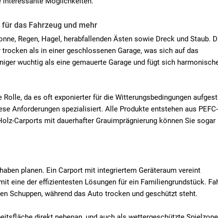
e interessante Möglichkeiten.
z für das Fahrzeug und mehr
onne, Regen, Hagel, herabfallenden Ästen sowie Dreck und Staub. D
 trocken als in einer geschlossenen Garage, was sich auf das
eniger wuchtig als eine gemauerte Garage und fügt sich harmonische
Rolle, da es oft exponierter für die Witterungsbedingungen aufgestel
ese Anforderungen spezialisiert. Alle Produkte entstehen aus PEFC
 Holz-Carports mit dauerhafter Grauimprägnierung können Sie sogar 
haben planen. Ein Carport mit integriertem Geräteraum vereint
it eine der effizientesten Lösungen für ein Familiengrundstück. Fah
n Schuppen, während das Auto trocken und geschützt steht.
tsfläche direkt nebenan, und auch als wettergeschützte Spielzone 