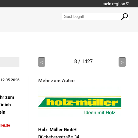
mein regi-on ∇
<
18 / 1427
>
Mehr zum Autor
 12.05.2026
ehr zum
ürlich
ein
ler.de
Holz-Müller GmbH
Bückebergstraße 34