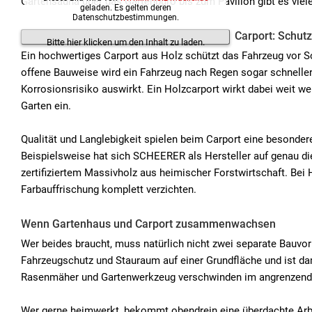
Gartensauna über das Gartenbüro bis zum Pavillon gibt es viel
geladen. Es gelten deren
Datenschutzbestimmungen.
Carport: Schut
Bitte hier klicken um den Inhalt zu laden.
Ein hochwertiges Carport aus Holz schützt das Fahrzeug vor S
offene Bauweise wird ein Fahrzeug nach Regen sogar schneller
Korrosionsrisiko auswirkt. Ein Holzcarport wirkt dabei weit w
Garten ein.
Qualität und Langlebigkeit spielen beim Carport eine besondere 
Beispielsweise hat sich SCHEERER als Hersteller auf genau di
zertifiziertem Massivholz aus heimischer Forstwirtschaft. Bei
Farbauffrischung komplett verzichten.
Wenn Gartenhaus und Carport zusammenwachsen
Wer beides braucht, muss natürlich nicht zwei separate Bauvor
Fahrzeugschutz und Stauraum auf einer Grundfläche und ist dam
Rasenmäher und Gartenwerkzeug verschwinden im angrenzende
Wer gerne heimwerkt, bekommt obendrein eine überdachte Arbei