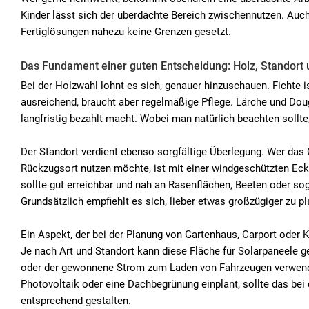
Kinder lässt sich der überdachte Bereich zwischennutzen. Auch 
Fertiglösungen nahezu keine Grenzen gesetzt.
Das Fundament einer guten Entscheidung: Holz, Standort 
Bei der Holzwahl lohnt es sich, genauer hinzuschauen. Fichte is
ausreichend, braucht aber regelmäßige Pflege. Lärche und Doug
langfristig bezahlt macht. Wobei man natürlich beachten sollt
Der Standort verdient ebenso sorgfältige Überlegung. Wer das 
Rückzugsort nutzen möchte, ist mit einer windgeschützten Eck
sollte gut erreichbar und nah an Rasenflächen, Beeten oder so
Grundsätzlich empfiehlt es sich, lieber etwas großzügiger zu p
Ein Aspekt, der bei der Planung von Gartenhaus, Carport oder
Je nach Art und Standort kann diese Fläche für Solarpaneele g
oder der gewonnene Strom zum Laden von Fahrzeugen verwende
Photovoltaik oder eine Dachbegrünung einplant, sollte das bei
entsprechend gestalten.