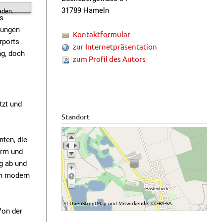
31789 Hameln
aden.
es
sungen
Kontaktformular
rports
zur Internetpräsentation
ng, doch
zum Profil des Autors
tzt und
Standort
nten, die
orm und
g ab und
en modern
OpenStreetMap
Mitwirkende
CC-BY-SA
©
und
,
Von der