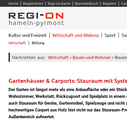
|
|
|
|
|
Home
Registrieren
Regi-on Karte
Branchenbuch
Register
Gas
Kultur und Freizeit
Wirtschaft und Bildung
Sport
So
Wirtschaft
Bildung
Nachrichten
aus:
Wirtschaft
>
Bauen und Wohnen
> Bauen
Gartenhäuser & Carports: Stauraum mit Sys
Der Garten ist längst mehr als eine Anbaufläche oder ein Stüc
Wohnzimmer, Werkstatt, Rückzugsort und Spielplatz in einem 
auch Stauraum für Geräte, Gartenmöbel, Spielzeuge und nicht 
hochwertiges Carport aus Holz löst nicht nur das Stauraum-Pr
Außenbereich aufwertet.