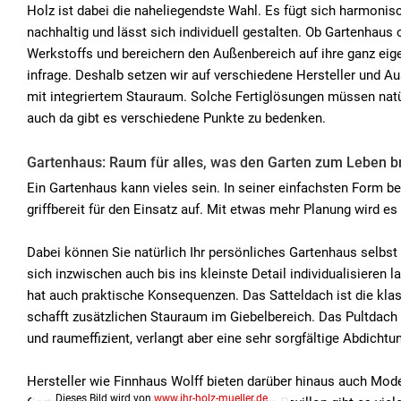
Holz ist dabei die naheliegendste Wahl. Es fügt sich harmonisch
nachhaltig und lässt sich individuell gestalten. Ob Gartenhaus 
Werkstoffs und bereichern den Außenbereich auf ihre ganz e
infrage. Deshalb setzen wir auf verschiedene Hersteller und A
mit integriertem Stauraum. Solche Fertiglösungen müssen natür
auch da gibt es verschiedene Punkte zu bedenken.
Gartenhaus: Raum für alles, was den Garten zum Leben b
Ein Gartenhaus kann vieles sein. In seiner einfachsten Form b
griffbereit für den Einsatz auf. Mit etwas mehr Planung wird e
Dabei können Sie natürlich Ihr persönliches Gartenhaus selbst 
sich inzwischen auch bis ins kleinste Detail individualisiere
hat auch praktische Konsequenzen. Das Satteldach ist die klas
schafft zusätzlichen Stauraum im Giebelbereich. Das Pultdach
und raumeffizient, verlangt aber eine sehr sorgfältige Abdichtu
Hersteller wie Finnhaus Wolff bieten darüber hinaus auch Mode
Dieses Bild wird von
www.ihr-holz-mueller.de