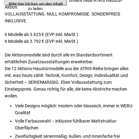
Unsere neue ATRIS Haustür-
Bitte hier klicken um den Inhalt
Aktion:
zu laden.
VOLLAUSSTATTUNG. NULL KOMPROMISSE. SONDERPREIS
INKLUSIVE.
6 Modelle ab 3.625 € (EVP inkl. MwSt.)
6 Modelle ab 3.792 € (EVP inkl. MwSt.)
Die Aktionsmodelle sind durch alle im Standardsortiment
erhältlichen Zusatzausstattungen erweiterbar.
Die 12 Aktions-Haustürmodelle aus der ATRIS-Reihe bringen alles
mit, was heute zählt: Technik, Komfort, Design, Individualität und
Sicherheit – SERIENMÄSSIG. Eben Vollausstattung zum
Einstiegspreis. Genau richtig für alle, die keine Abstriche machen
wollen.
Viele Designs möglich: modern oder klassisch, immer in WERU-
Qualität
Volle Farbauswahl – inklusive fühlbarer Mattstruktur-
Oberflächen
Zweifarbigkeit serienmäßig: Außen- und Innenfarbe frei