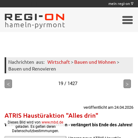
|
|
|
|
|
|
|
mein regi-on ∇
Nachrichten
aus:
Wirtschaft
>
Bauen und Wohnen
>
Bauen und Renovieren
<
>
19 / 1427
veröffentlicht am 24.04.2026
ATRIS Haustüraktion "Alles drin"
Dieses Bild wird von
www.mbd.de
WERU Aluminium Haustüraktion - verlängert bis Ende des Jahres!
geladen. Es gelten deren
Datenschutzbestimmungen.