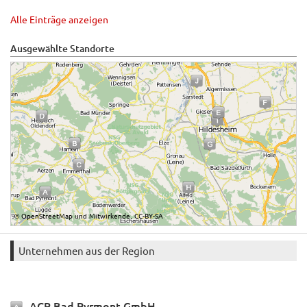
Alle Einträge anzeigen
Ausgewählte Standorte
OpenStreetMap
Mitwirkende
CC-BY-SA
©
und
,
Unternehmen aus der Region
ACR Bad Pyrmont GmbH