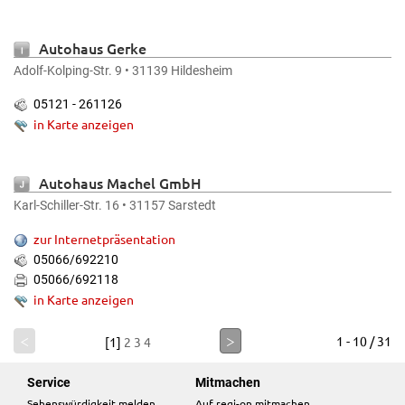
Autohaus Gerke
Adolf-Kolping-Str. 9 • 31139 Hildesheim
05121 - 261126
in Karte anzeigen
Autohaus Machel GmbH
Karl-Schiller-Str. 16 • 31157 Sarstedt
zur Internetpräsentation
05066/692210
05066/692118
in Karte anzeigen
<
>
1 - 10 / 31
[1]
2
3
4
Service
Mitmachen
Sehenswürdigkeit melden
Auf regi-on mitmachen