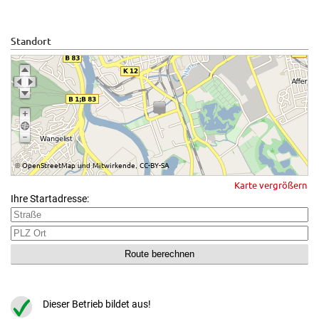
Standort
OpenStreetMap
Mitwirkende
CC-BY-SA
©
und
,
Karte vergrößern
Ihre Startadresse:
Dieser Betrieb bildet aus!