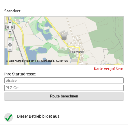
Standort
OpenStreetMap
Mitwirkende
CC-BY-SA
©
und
,
Karte vergrößern
Ihre Startadresse:
Dieser Betrieb bildet aus!