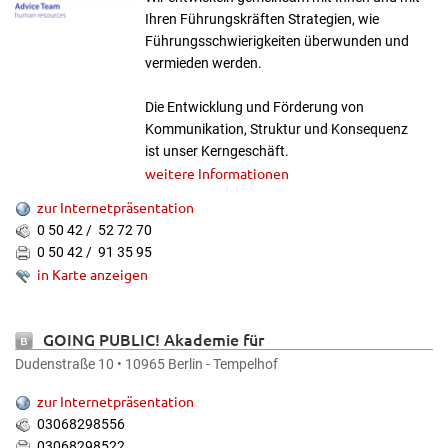
Ihren Führungskräften Strategien, wie
Führungsschwierigkeiten überwunden und
vermieden werden.
Die Entwicklung und Förderung von
Kommunikation, Struktur und Konsequenz
ist unser Kerngeschäft.
weitere Informationen
zur Internetpräsentation
0 50 42 / 52 72 70
0 50 42 / 91 35 95
in Karte anzeigen
GOING PUBLIC! Akademie für
Finanzberatung AG - Weiterbildungen für
Dudenstraße 10 • 10965 Berlin - Tempelhof
die Versicherungs- und Immobilienwirtschaft
zur Internetpräsentation
03068298556
03068298522