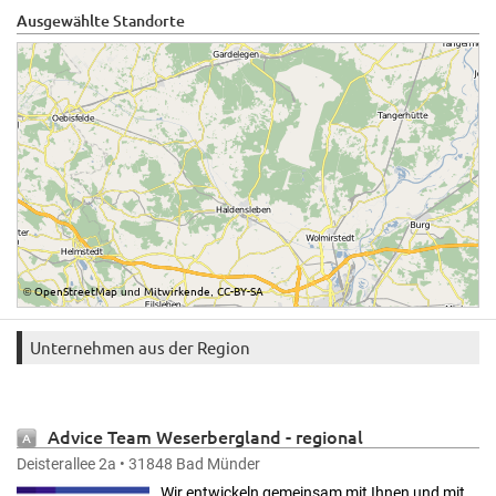
Ausgewählte Standorte
OpenStreetMap
Mitwirkende
CC-BY-SA
©
und
,
Unternehmen aus der Region
Advice Team Weserbergland
- regional
organisiert - überregional im Einsatz
Deisterallee 2a • 31848 Bad Münder
Wir entwickeln gemeinsam mit Ihnen und mit