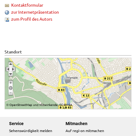
Kontaktformular
zur Internetpräsentation
zum Profil des Autors
Standort
OpenStreetMap
Mitwirkende
CC-BY-SA
©
und
,
Service
Mitmachen
Sehenswürdigkeit melden
Auf regi-on mitmachen