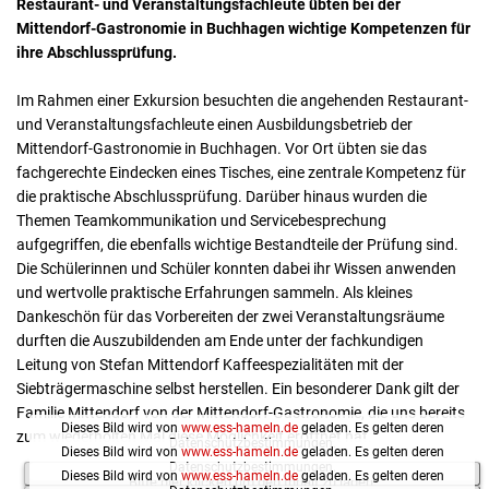
Restaurant- und Veranstaltungsfachleute übten bei der
Mittendorf-Gastronomie in Buchhagen wichtige Kompetenzen für
ihre Abschlussprüfung.
Im Rahmen einer Exkursion besuchten die angehenden Restaurant-
und Veranstaltungsfachleute einen Ausbildungsbetrieb der
Mittendorf-Gastronomie in Buchhagen. Vor Ort übten sie das
fachgerechte Eindecken eines Tisches, eine zentrale Kompetenz für
die praktische Abschlussprüfung. Darüber hinaus wurden die
Themen Teamkommunikation und Servicebesprechung
aufgegriffen, die ebenfalls wichtige Bestandteile der Prüfung sind.
Die Schülerinnen und Schüler konnten dabei ihr Wissen anwenden
und wertvolle praktische Erfahrungen sammeln. Als kleines
Dankeschön für das Vorbereiten der zwei Veranstaltungsräume
durften die Auszubildenden am Ende unter der fachkundigen
Leitung von Stefan Mittendorf Kaffeespezialitäten mit der
Siebträgermaschine selbst herstellen. Ein besonderer Dank gilt der
Familie Mittendorf von der Mittendorf-Gastronomie, die uns bereits
Dieses Bild wird von
www.ess-hameln.de
geladen. Es gelten deren
zum wiederholten Mal diese Möglichkeit eröffnet hat.
Datenschutzbestimmungen.
Dieses Bild wird von
www.ess-hameln.de
geladen. Es gelten deren
Datenschutzbestimmungen.
Dieses Bild wird von
www.ess-hameln.de
geladen. Es gelten deren
Bitte hier klicken um den Inhalt zu laden.