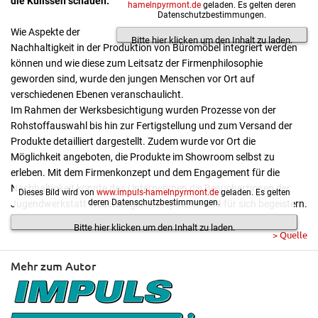
die Kulissen schauen.
hamelnpyrmont.de
geladen. Es gelten deren
Datenschutzbestimmungen.
Wie Aspekte der
Bitte hier klicken um den Inhalt zu laden.
Nachhaltigkeit in der Produktion von Büromöbel integriert werden
können und wie diese zum Leitsatz der Firmenphilosophie
geworden sind, wurde den jungen Menschen vor Ort auf
verschiedenen Ebenen veranschaulicht.
Im Rahmen der Werksbesichtigung wurden Prozesse von der
Rohstoffauswahl bis hin zur Fertigstellung und zum Versand der
Produkte detailliert dargestellt. Zudem wurde vor Ort die
Möglichkeit angeboten, die Produkte im Showroom selbst zu
erleben. Mit dem Firmenkonzept und dem Engagement für die
Nachhaltigkeit konnte das Unternehmen die Besucher*innen der
Dieses Bild wird von
www.impuls-hamelnpyrmont.de
geladen. Es gelten
deren Datenschutzbestimmungen.
Jugendwerkstatt Weserbergland inspirieren und für sich begeistern.
Bitte hier klicken um den Inhalt zu laden.
> Quelle
Mehr zum Autor