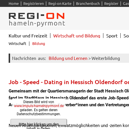
|
|
|
|
|
Home
Registrieren
Regi-on Karte
Branchenbuch
Register
Gas
Kultur und Freizeit
Wirtschaft und Bildung
Sport
So
Wirtschaft
Bildung
Nachrichten
aus:
Bildung und Lernen
> Weiterbildung
Job - Speed - Dating in Hessisch Oldendorf 
Gemeinsam mit der Quartiersmanagerin der Stadt Hessisch Old
fand im StadtHaus in Hessisch Oldendorf das erste Job-Speed-
Dieses Bild wird von
Austausch zwischen den Bewerber*innen und den Vertretungen 
www.impuls-hamelnpyrmont.de
geladen. Es gelten deren
Datenschutzbestimmungen.
Bitte hier klicken um den
Neben Arbeitsangeboten, Einsatzmöglichkeiten und -zeiten ko
Inhalt zu laden.