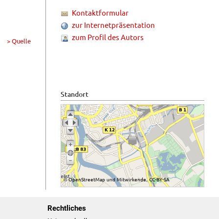
Kontaktformular
zur Internetpräsentation
zum Profil des Autors
> Quelle
Standort
OpenStreetMap
Mitwirkende
CC-BY-SA
©
und
,
Rechtliches