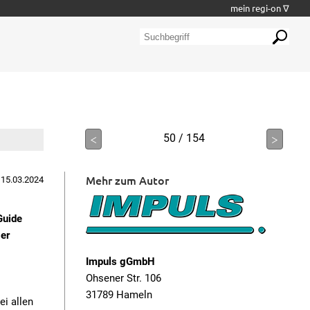
mein regi-on ∇
<
50 / 154
>
Mehr zum Autor
 15.03.2024
Guide
ger
Impuls gGmbH
Ohsener Str. 106
31789 Hameln
i allen