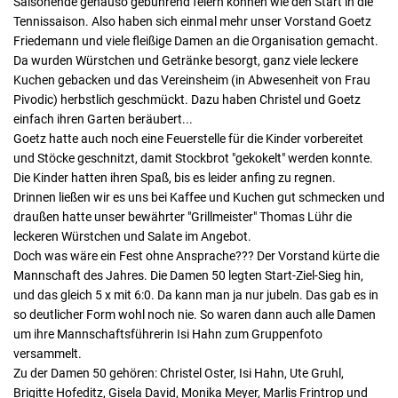
Saisonende genauso gebührend feiern können wie den Start in die
Tennissaison. Also haben sich einmal mehr unser Vorstand Goetz
Friedemann und viele fleißige Damen an die Organisation gemacht.
Da wurden Würstchen und Getränke besorgt, ganz viele leckere
Kuchen gebacken und das Vereinsheim (in Abwesenheit von Frau
Pivodic) herbstlich geschmückt. Dazu haben Christel und Goetz
einfach ihren Garten beräubert...
Goetz hatte auch noch eine Feuerstelle für die Kinder vorbereitet
und Stöcke geschnitzt, damit Stockbrot "gekokelt" werden konnte.
Die Kinder hatten ihren Spaß, bis es leider anfing zu regnen.
Drinnen ließen wir es uns bei Kaffee und Kuchen gut schmecken und
draußen hatte unser bewährter "Grillmeister" Thomas Lühr die
leckeren Würstchen und Salate im Angebot.
Doch was wäre ein Fest ohne Ansprache??? Der Vorstand kürte die
Mannschaft des Jahres. Die Damen 50 legten Start-Ziel-Sieg hin,
und das gleich 5 x mit 6:0. Da kann man ja nur jubeln. Das gab es in
so deutlicher Form wohl noch nie. So waren dann auch alle Damen
um ihre Mannschaftsführerin Isi Hahn zum Gruppenfoto
versammelt.
Zu der Damen 50 gehören: Christel Oster, Isi Hahn, Ute Gruhl,
Brigitte Hofeditz, Gisela David, Monika Meyer, Marlis Frintrop und