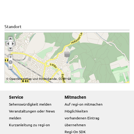
Standort
OpenStreetMap
Mitwirkende
CC-BY-SA
©
und
,
Service
Mitmachen
Sehenswürdigkeit melden
Auf regi-on mitmachen
Veranstaltungen oder News
Möglichkeiten
melden
vorhandenen Eintrag
Kurzanleitung zu regi-on
übernehmen
Regi-On SDK