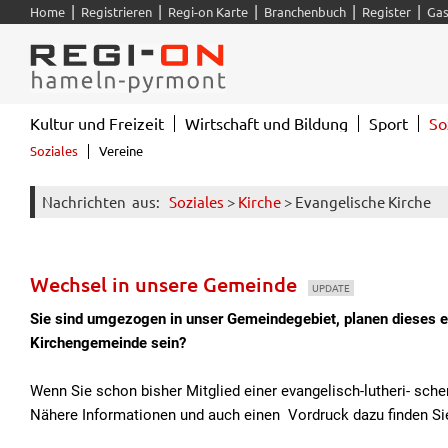
|
|
|
|
|
Home
Registrieren
Regi-on Karte
Branchenbuch
Register
Gas
Kultur und Freizeit
Wirtschaft und Bildung
Sport
So
Soziales
Vereine
Nachrichten
aus:
Soziales
>
Kirche
> Evangelische Kirche
Wechsel in unsere Gemeinde
UPDATE
Sie sind umgezogen in unser Gemeindegebiet, planen dieses e
Kirchengemeinde sein?
Wenn Sie schon bisher Mitglied einer evangelisch-lutheri- sche
Nähere Informationen und auch einen Vordruck dazu finden Sie