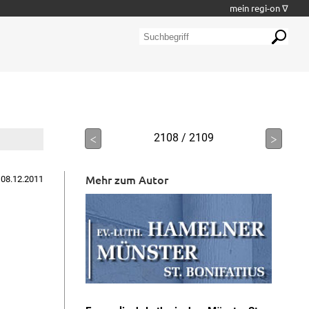
mein regi-on ∇
<
2108 / 2109
>
Mehr zum Autor
 08.12.2011