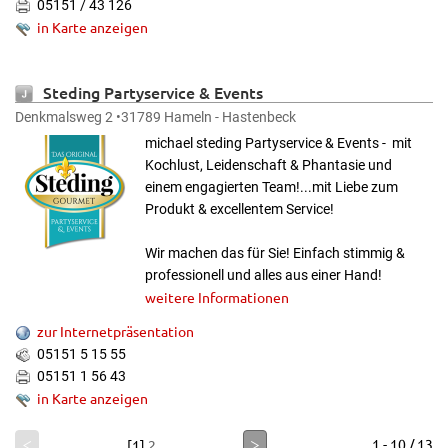
05151 / 43 126
in Karte anzeigen
Steding Partyservice & Events
Denkmalsweg 2 •31789 Hameln - Hastenbeck
michael steding Partyservice & Events - mit
Kochlust, Leidenschaft & Phantasie und
einem engagierten Team!...mit Liebe zum
Produkt & excellentem Service!
Wir machen das für Sie! Einfach stimmig &
professionell und alles aus einer Hand!
weitere Informationen
zur Internetpräsentation
05151 5 15 55
05151 1 56 43
in Karte anzeigen
<
>
1 - 10 / 13
[1]
2