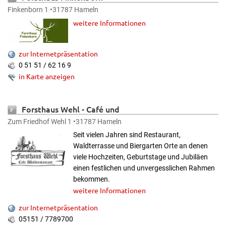
Finkenborn 1 •31787 Hameln
weitere Informationen
zur Internetpräsentation
0 51 51 / 62 16 9
in Karte anzeigen
Forsthaus Wehl
- Café und
Waldrestaurant
Zum Friedhof Wehl 1 •31787 Hameln
Seit vielen Jahren sind Restaurant,
Waldterrasse und Biergarten Orte an denen
viele Hochzeiten, Geburtstage und Jubiläen
einen festlichen und unvergesslichen Rahmen
bekommen.
weitere Informationen
zur Internetpräsentation
05151 / 7789700