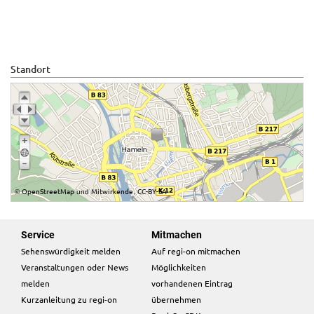
Standort
OpenStreetMap
Mitwirkende
CC-BY-SA
©
und
,
Service
Mitmachen
Sehenswürdigkeit melden
Auf regi-on mitmachen
Veranstaltungen oder News
Möglichkeiten
melden
vorhandenen Eintrag
Kurzanleitung zu regi-on
übernehmen