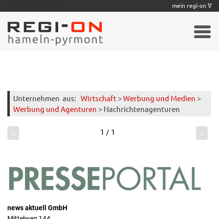
|
|
|
|
|
|
|
mein regi-on ∇
Unternehmen
aus:
Wirtschaft
>
Werbung und Medien
>
Werbung und Agenturen
> Nachrichtenagenturen
<
>
1 / 1
news aktuell GmbH
Mittelweg 144