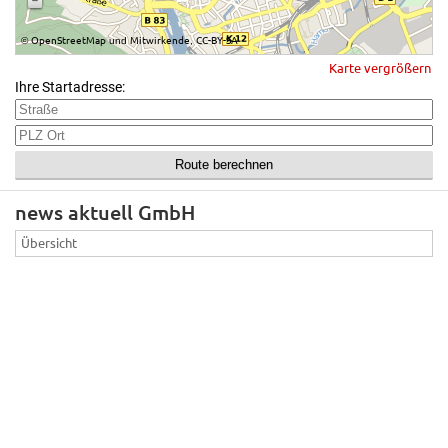
OpenStreetMap
Mitwirkende
CC-BY-SA
©
und
,
Karte vergrößern
Ihre Startadresse:
news aktuell GmbH
Übersicht