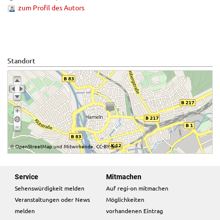
zum Profil des Autors
Standort
OpenStreetMap
Mitwirkende
CC-BY-SA
©
und
,
Service
Mitmachen
Sehenswürdigkeit melden
Auf regi-on mitmachen
Veranstaltungen oder News
Möglichkeiten
melden
vorhandenen Eintrag