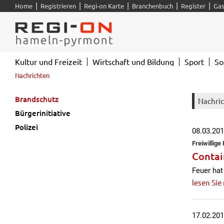
|
|
|
|
|
Home
Registrieren
Regi-on Karte
Branchenbuch
Register
Gas
Kultur und Freizeit
Wirtschaft und Bildung
Sport
So
Nachrichten
Brandschutz
Nachri
Bürgerinitiative
Polizei
08.03.20
Freiwillig
Contai
Feuer hat
lesen Sie
17.02.20