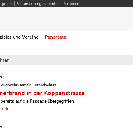
|
|
tgeber
Veranstaltungskalender
Aktionen
ziales und Vereine
Panorama
chten
12
e Feuerwehr Hameln - Brandschutz
nerbrand in der Koppenstrasse
 bereits auf die Fassade übergegriffen
 mehr
12