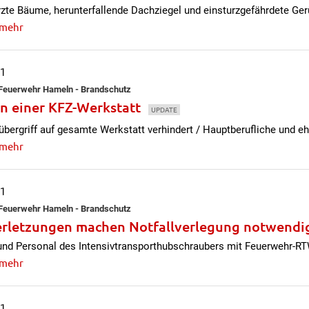
te Bäume, herunterfallende Dachziegel und einsturzgefährdete Ge
 mehr
11
e Feuerwehr Hameln - Brandschutz
in einer KFZ-Werkstatt
UPDATE
ergriff auf gesamte Werkstatt verhindert / Hauptberufliche und eh
 mehr
11
e Feuerwehr Hameln - Brandschutz
rletzungen machen Notfallverlegung notwendi
und Personal des Intensivtransporthubschraubers mit Feuerwehr-RT
 mehr
11