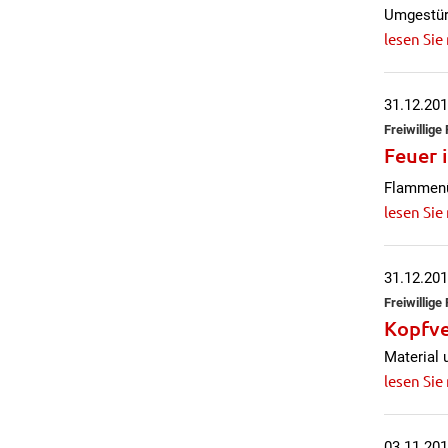
Umgestürz
lesen Sie
31.12.20
Freiwillig
Feuer 
Flammenüb
lesen Sie
31.12.20
Freiwillig
Kopfve
Material 
lesen Sie
03.11.20