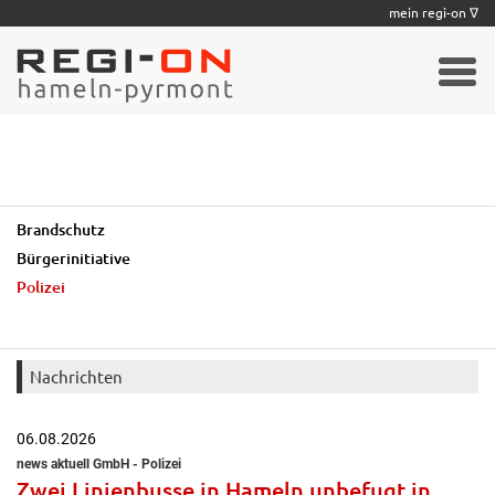
|
|
|
|
|
|
|
mein regi-on ∇
Brandschutz
Bürgerinitiative
Polizei
Nachrichten
06.08.2026
news aktuell GmbH - Polizei
Zwei Linienbusse in Hameln unbefugt in