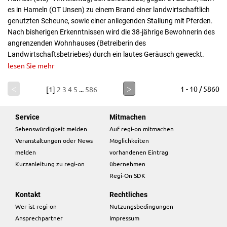
es in Hameln (OT Unsen) zu einem Brand einer landwirtschaftlich
genutzten Scheune, sowie einer anliegenden Stallung mit Pferden.
Nach bisherigen Erkenntnissen wird die 38-jährige Bewohnerin des
angrenzenden Wohnhauses (Betreiberin des
Landwirtschaftsbetriebes) durch ein lautes Geräusch geweckt.
lesen Sie mehr
<
>
1 - 10 / 5860
[1]
2
3
4
5
...
586
Service
Mitmachen
Sehenswürdigkeit melden
Auf regi-on mitmachen
Veranstaltungen oder News
Möglichkeiten
melden
vorhandenen Eintrag
Kurzanleitung zu regi-on
übernehmen
Regi-On SDK
Kontakt
Rechtliches
Wer ist regi-on
Nutzungsbedingungen
Ansprechpartner
Impressum