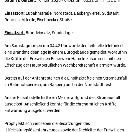
Datum & Uhrzeit:
16. Mai 2026 / 04:42 Uhr, 05:32 Uhr, 11:32 Uhr
Einsatzort:
Lubahnstraße, Nordstadt, Basbergviertel, Südstadt,
Rohrsen, Afferde, Fischbecker Straße
Einsatzart:
Brandeinsatz, Sonderlage
Am Samstagmorgen um 04:42 Uhr wurde der Leitstelle telefonisch
eine Brandmeldeanlage in einem Bürogebäude gemeldet, woraufhin
die Kräfte der Freiwilligen Feuerwehr Hameln zusammen mit dem
Löschzug der Hauptberuflichen Wachbereitschaft alarmiert wurde.
Bereits auf der Anfahrt stellten die Einsätzkräfte einen Stromausfall
im Bahnhofsbereich, am Basberg und in der Nordstadt fest.
An der Einsatzstelle hatte ein Melder aufgrund des Stromausfall
ausgelöst. Anschließend konnte für die ehrenamtlichen Kräfte
Entwarnung ausgelöst werden.
Prophylaktisch verblieben die Besatzungen des
Hilfeleistungslöschfahrzeuges sowie der Drehleiter der Freiwilligen