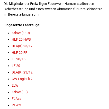
Die Mitglieder der Freiwilligen Feuerwehr Hameln stellten den
Sicherheitstrupp und einen zweiten Abmarsch für Paralleleinsätze
im Bereitstellungsraum.
Eingesetzte Fahrzeuge:
KdoW (EFD)
HLF 20 HWB
DLA(K) 23/12
HLF 20 FF
LF 20/16
LF 20
DLA(K) 23/12
GW-Logistik 2
ELW
KdoW (FF)
FüAss
RTW 3