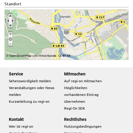
Standort
OpenStreetMap
Mitwirkende
CC-BY-SA
©
und
,
Service
Mitmachen
Sehenswürdigkeit melden
Auf regi-on mitmachen
Veranstaltungen oder News
Möglichkeiten
melden
vorhandenen Eintrag
Kurzanleitung zu regi-on
übernehmen
Regi-On SDK
Kontakt
Rechtliches
Wer ist regi-on
Nutzungsbedingungen