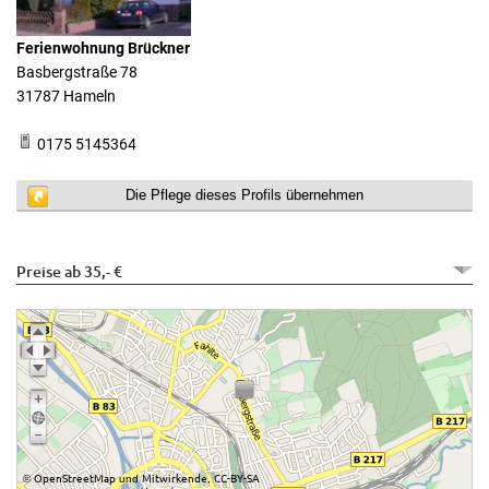
Ferienwohnung Brückner
Basbergstraße 78
31787 Hameln
0175 5145364
Die Pflege dieses Profils übernehmen
Preise ab 35,- €
OpenStreetMap
Mitwirkende
CC-BY-SA
©
und
,