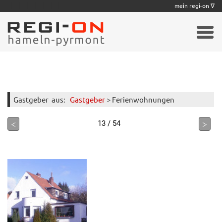
|
|
|
|
|
|
|
mein regi-on ∇
Gastgeber
aus:
Gastgeber
> Ferienwohnungen
<
>
13 / 54