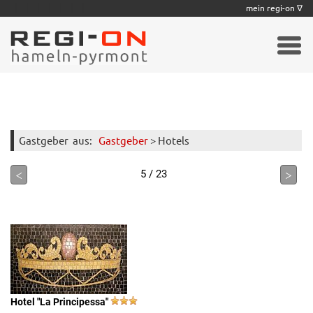
|
|
|
|
|
|
|
mein regi-on ∇
Gastgeber
aus:
Gastgeber
> Hotels
<
>
5 / 23
Hotel "La Principessa"