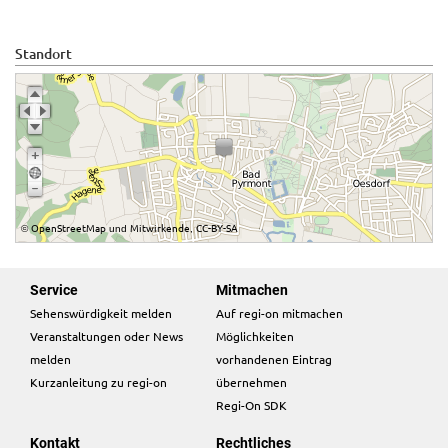
Standort
OpenStreetMap
Mitwirkende
CC-BY-SA
©
und
,
Service
Mitmachen
Sehenswürdigkeit melden
Auf regi-on mitmachen
Veranstaltungen oder News
Möglichkeiten
melden
vorhandenen Eintrag
Kurzanleitung zu regi-on
übernehmen
Regi-On SDK
Kontakt
Rechtliches