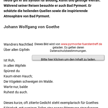
heute gilt er als Symbol für Bildung, Kunst und geistige Vielfalt.
Während seiner Reisen besuchte er auch Bad Pyrmont. Er
schätzte die heilenden Quellen sowie die inspirierende
Atmosphäre von Bad Pyrmont.
Johann Wolfgang von Goethe
Wandrers Nachtlied (Ein Gleiches)
Dieses Bild wird von
www.pyrmonter-fuerstentreff.de
geladen. Es gelten deren
Über allen Gipfeln
Datenschutzbestimmungen.
Johann Wolfgang v. Goethe
Bitte hier klicken um den Inhalt zu laden.
Ist Ruh,
In allen Wipfeln
Spürest du
Kaum einen Hauch;
Die Vögelein schweigen im Walde.
Warte nur, balde
Ruhest du auch.
Dieses kurze, oft zitierte Gedicht steht exemplarisch für Goethes