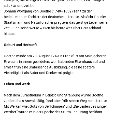
Fähigkeit, mit wenigen Zeilen eine ganze Stimmung einzufangen –
still, klar und zeitlos.
Johann Wolfgang von Goethe (1749–1832) zählt zu den
bedeutendsten Dichtern der deutschen Literatur. Als Schriftsteller,
Staatsmann und Naturforscher prägte er das geistige Leben seiner
Zeit – und seine Werke wirken bis heute weit über Deutschland
hinaus.
Geburt und Herkunft
Goethe wurde am 28. August 1749 in Frankfurt am Main geboren.
Er wuchs in einem gebildeten, wohlhabenden Elternhaus auf und
erhielt früh eine umfassende Ausbildung, die seine spätere
Vielseitigkeit als Autor und Denker mitprägte.
Leben und Werk
Nach dem Jurastudium in Leipzig und Straßburg wurde Goethe
zunächst als Anwalt tätig, fand aber früh seinen Weg zur Literatur.
Mit Werken wie „Götz von Berlichingen“ und „Die Leiden des jungen
Werther“ wurde er in der Epoche des Sturm und Drang berühmt.