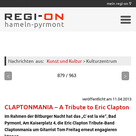
|
|
|
|
|
|
|
mein regi-on ∇
Nachrichten
aus:
Kunst und Kultur
> Kulturzentrum
<
>
879 / 963
veröffentlicht am 11.04.2013
CLAPTONMANIA – A Tribute to Eric Clapton
Im Rahmen der Bitburger Nacht hat das „C´est la vie“, Bad
Pyrmont, Am Kaiserplatz 4, die Eric Clapton Tribute-Band
Claptonmania um Gitarrist Tom Freitag erneut engagieren