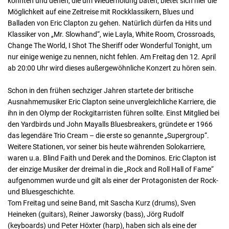
konnten und denen, die um Wiederholung baten, bietet sich hier die
Möglichkeit auf eine Zeitreise mit Rockklassikern, Blues und
Balladen von Eric Clapton zu gehen. Natürlich dürfen da Hits und
Klassiker von „Mr. Slowhand“, wie Layla, White Room, Crossroads,
Change The World, I Shot The Sheriff oder Wonderful Tonight, um
nur einige wenige zu nennen, nicht fehlen. Am Freitag den 12. April
ab 20:00 Uhr wird dieses außergewöhnliche Konzert zu hören sein.
Schon in den frühen sechziger Jahren startete der britische
Ausnahmemusiker Eric Clapton seine unvergleichliche Karriere, die
ihn in den Olymp der Rockgitarristen führen sollte. Einst Mitglied bei
den Yardbirds und John Mayalls Bluesbreakers, gründete er 1966
das legendäre Trio Cream – die erste so genannte „Supergroup“.
Weitere Stationen, vor seiner bis heute währenden Solokarriere,
waren u.a. Blind Faith und Derek and the Dominos. Eric Clapton ist
der einzige Musiker der dreimal in die „Rock and Roll Hall of Fame“
aufgenommen wurde und gilt als einer der Protagonisten der Rock-
und Bluesgeschichte.
Tom Freitag und seine Band, mit Sascha Kurz (drums), Sven
Heineken (guitars), Reiner Jaworsky (bass), Jörg Rudolf
(keyboards) und Peter Höxter (harp), haben sich als eine der