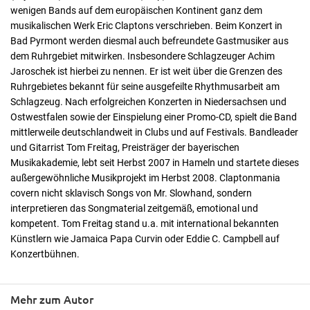
wenigen Bands auf dem europäischen Kontinent ganz dem
musikalischen Werk Eric Claptons verschrieben. Beim Konzert in
Bad Pyrmont werden diesmal auch befreundete Gastmusiker aus
dem Ruhrgebiet mitwirken. Insbesondere Schlagzeuger Achim
Jaroschek ist hierbei zu nennen. Er ist weit über die Grenzen des
Ruhrgebietes bekannt für seine ausgefeilte Rhythmusarbeit am
Schlagzeug. Nach erfolgreichen Konzerten in Niedersachsen und
Ostwestfalen sowie der Einspielung einer Promo-CD, spielt die Band
mittlerweile deutschlandweit in Clubs und auf Festivals. Bandleader
und Gitarrist Tom Freitag, Preisträger der bayerischen
Musikakademie, lebt seit Herbst 2007 in Hameln und startete dieses
außergewöhnliche Musikprojekt im Herbst 2008. Claptonmania
covern nicht sklavisch Songs von Mr. Slowhand, sondern
interpretieren das Songmaterial zeitgemäß, emotional und
kompetent. Tom Freitag stand u.a. mit international bekannten
Künstlern wie Jamaica Papa Curvin oder Eddie C. Campbell auf
Konzertbühnen.
Mehr zum Autor