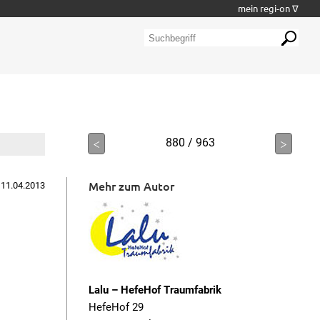
mein regi-on ∇
<
880 / 963
>
Mehr zum Autor
 11.04.2013
Lalu – HefeHof Traumfabrik
HefeHof 29