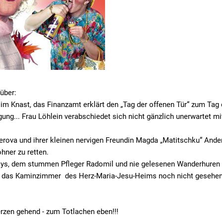
über:
 im Knast, das Finanzamt erklärt den „Tag der offenen Tür“ zum Tag 
gung... Frau Löhlein verabschiedet sich nicht gänzlich unerwartet m
erova und ihrer kleinen nervigen Freundin Magda „Matitschku“ And
hner zu retten.
oys, dem stummen Pfleger Radomil und nie gelesenen Wanderhuren 
e ihn das Kaminzimmer des Herz-Maria-Jesu-Heims noch nicht gesehen
en gehend - zum Totlachen eben!!!