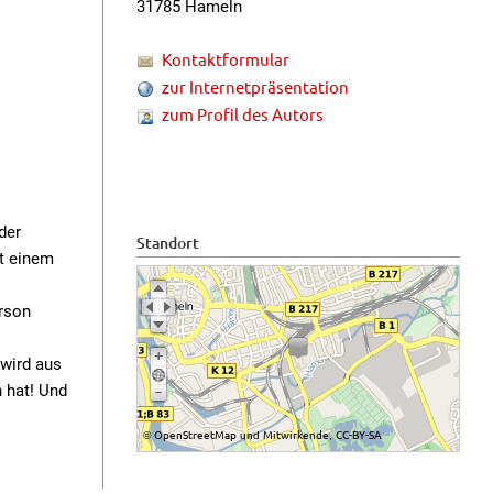
31785 Hameln
Kontaktformular
zur Internetpräsentation
zum Profil des Autors
der
Standort
it einem
erson
wird aus
 hat! Und
OpenStreetMap
Mitwirkende
CC-BY-SA
©
und
,