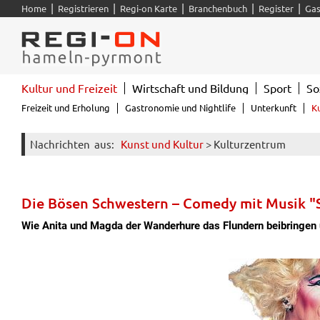
|
|
|
|
|
Home
Registrieren
Regi-on Karte
Branchenbuch
Register
Gas
Kultur und Freizeit
Wirtschaft und Bildung
Sport
So
Freizeit und Erholung
Gastronomie und Nightlife
Unterkunft
K
Nachrichten
aus:
Kunst und Kultur
> Kulturzentrum
Die Bösen Schwestern – Comedy mit Musik "
Wie Anita und Magda der Wanderhure das Flundern beibringen 