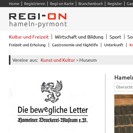
|
|
|
|
|
Home
Registrieren
Regi-on Karte
Branchenbuch
Register
Gas
Kultur und Freizeit
Wirtschaft und Bildung
Sport
So
Freizeit und Erholung
Gastronomie und Nightlife
Unterkunft
K
Vereine
aus:
Kunst und Kultur
> Museum
Hameln
Übersicht