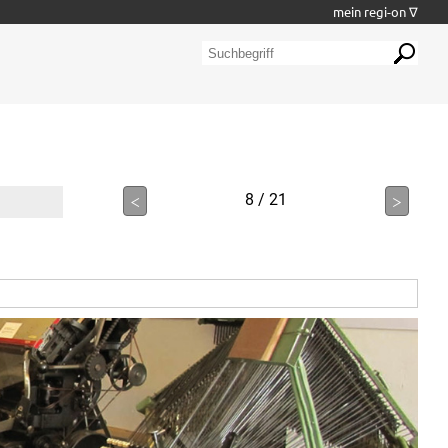
mein regi-on ∇
<
8 / 21
>