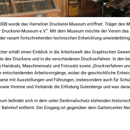
 2008 wurde das Hamelner Druckerei-Museum eröffnet. Träger des M
 Druckerei-Museum e.V.“. Mit dem Museum möchte der Verein das R
der rasant fortschreitenden technischen Entwicklung unwiederbring
her erhält einen Einblick in die Arbeitswelt des Graphischen Gewer
e des Druckens und in die verschiedenen Druckverfahren. In den b
n Handsatz, Maschinensatz und Fotosatz sowie „Druckverfahren und
e entscheidenden Arbeitsvorgänge, wobei die geschichtliche Entwick
bene mit Ausstellungen und Führungen, insbesondere auch für Schu
sowie Vereine und Verbände die Erfindung Gutenbergs und was dara
um befindet sich in dem unter Denkmalschutz stehenden historisc
 Bahnhof entfernt. Der Eingang ist gegenüber dem Gartencenter N