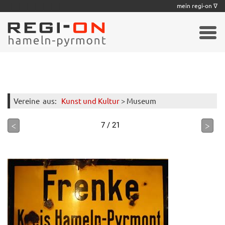
|
|
|
|
|
|
|
mein regi-on ∇
Vereine
aus:
Kunst und Kultur
> Museum
<
>
7 / 21