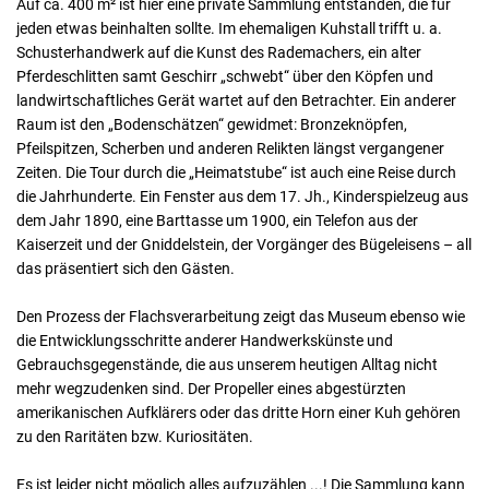
Auf ca. 400 m² ist hier eine private Sammlung entstanden, die für
jeden etwas beinhalten sollte. Im ehemaligen Kuhstall trifft u. a.
Schusterhandwerk auf die Kunst des Rademachers, ein alter
Pferdeschlitten samt Geschirr „schwebt“ über den Köpfen und
landwirtschaftliches Gerät wartet auf den Betrachter. Ein anderer
Raum ist den „Bodenschätzen“ gewidmet: Bronzeknöpfen,
Pfeilspitzen, Scherben und anderen Relikten längst vergangener
Zeiten. Die Tour durch die „Heimatstube“ ist auch eine Reise durch
die Jahrhunderte. Ein Fenster aus dem 17. Jh., Kinderspielzeug aus
dem Jahr 1890, eine Barttasse um 1900, ein Telefon aus der
Kaiserzeit und der Gniddelstein, der Vorgänger des Bügeleisens – all
das präsentiert sich den Gästen.
Den Prozess der Flachsverarbeitung zeigt das Museum ebenso wie
die Entwicklungsschritte anderer Handwerkskünste und
Gebrauchsgegenstände, die aus unserem heutigen Alltag nicht
mehr wegzudenken sind. Der Propeller eines abgestürzten
amerikanischen Aufklärers oder das dritte Horn einer Kuh gehören
zu den Raritäten bzw. Kuriositäten.
Es ist leider nicht möglich alles aufzuzählen ...! Die Sammlung kann