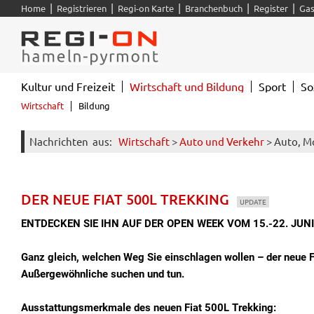
|
|
|
|
|
Home
Registrieren
Regi-on Karte
Branchenbuch
Register
Gas
Kultur und Freizeit
Wirtschaft und Bildung
Sport
So
Wirtschaft
Bildung
Nachrichten
aus:
Wirtschaft
>
Auto und Verkehr
> Auto, M
DER NEUE FIAT 500L TREKKING
UPDATE
ENTDECKEN SIE IHN AUF DER OPEN WEEK VOM 15.-22. JUNI
Ganz gleich, welchen Weg Sie einschlagen wollen – der neue Fiat
Außergewöhnliche suchen und tun.
Ausstattungsmerkmale des neuen Fiat 500L Trekking: