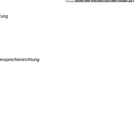
Bitte hier klicken um den Inhalt zu 
fung
eisprecheinrichtung