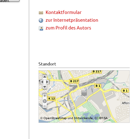
laden.
Kontaktformular
zur Internetpräsentation
zum Profil des Autors
Standort
OpenStreetMap
Mitwirkende
CC-BY-SA
©
und
,