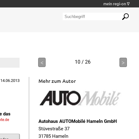
mein regi-on ∇
<
10 / 26
>
Mehr zum Autor
 14.06.2013
ie das
te.de
Autohaus AUTOMobilé Hameln GmbH
Stüvestraße 37
31785 Hameln