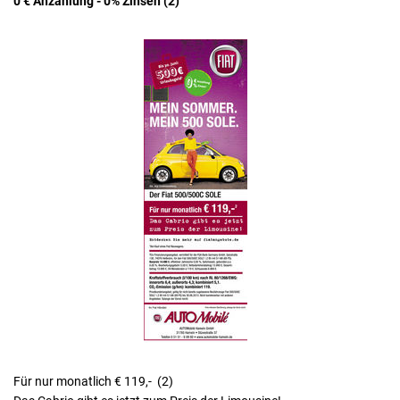
0 € Anzahlung - 0% Zinsen (2)
Für nur monatlich € 119,- (2)