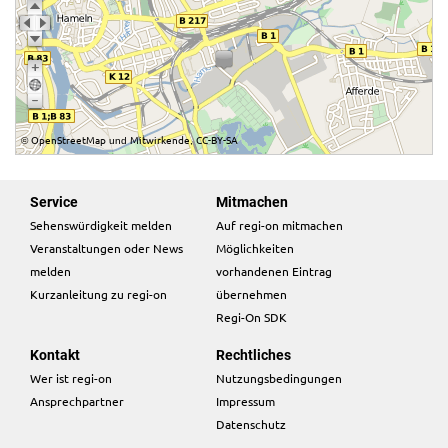
OpenStreetMap
Mitwirkende
CC-BY-SA
©
und
,
Service
Mitmachen
Sehenswürdigkeit melden
Auf regi-on mitmachen
Veranstaltungen oder News
Möglichkeiten
melden
vorhandenen Eintrag
Kurzanleitung zu regi-on
übernehmen
Regi-On SDK
Kontakt
Rechtliches
Wer ist regi-on
Nutzungsbedingungen
Ansprechpartner
Impressum
Datenschutz