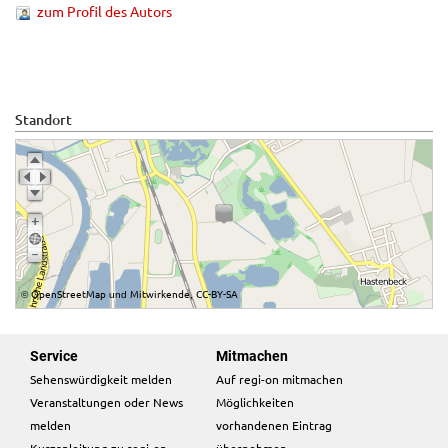
zum Profil des Autors
Standort
OpenStreetMap
Mitwirkende
CC-BY-SA
©
und
,
Service
Mitmachen
Sehenswürdigkeit melden
Auf regi-on mitmachen
Veranstaltungen oder News
Möglichkeiten
melden
vorhandenen Eintrag