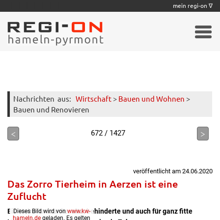
|
|
|
|
|
|
|
mein regi-on ∇
Nachrichten
aus:
Wirtschaft
>
Bauen und Wohnen
>
Bauen und Renovieren
<
>
672 / 1427
veröffentlicht am 24.06.2020
Das Zorro Tierheim in Aerzen ist eine
Zuflucht
Ein Heim für kranke, alte, behinderte und auch für ganz fitte
Dieses Bild wird von
www.kw-
hameln.de
geladen. Es gelten