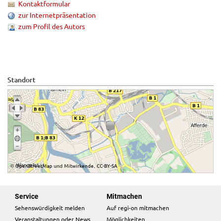
Kontaktformular
zur Internetpräsentation
zum Profil des Autors
Standort
OpenStreetMap
Mitwirkende
CC-BY-SA
©
und
,
Service
Mitmachen
Sehenswürdigkeit melden
Auf regi-on mitmachen
Veranstaltungen oder News
Möglichkeiten