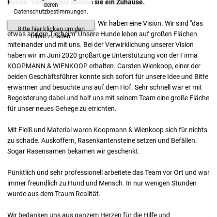
Hunde. Von hier aus suchen sie ein Zuhause.
deren
Datenschutzbestimmungen.
Wir haben eine Vision. Wir sind "das
Bitte hier klicken um den
etwas andere Tierheim" Unsere Hunde leben auf großen Flächen
Inhalt zu laden.
miteinander und mit uns. Bei der Verwirklichung unserer Vision
haben wir im Juni 2020 großartige Unterstützung von der Firma
KOOPMANN & WIENKOOP erhalten. Carsten Wienkoop, einer der
beiden Geschäftsführer konnte sich sofort für unsere Idee und Bitte
erwärmen und besuchte uns auf dem Hof. Sehr schnell war er mit
Begeisterung dabei und half uns mit seinem Team eine große Fläche
für unser neues Gehege zu errichten.
Mit Fleiß und Material waren Koopmann & Wienkoop sich für nichts
zu schade. Auskoffern, Rasenkantensteine setzen und Befällen.
Sogar Rasensamen bekamen wir geschenkt.
Pünktlich und sehr professionell arbeitete das Team vor Ort und war
immer freundlich zu Hund und Mensch. In nur wenigen Stunden
wurde aus dem Traum Realität.
Wir bedanken uns aus ganzem Herzen für die Hilfe und