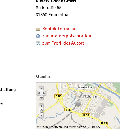
Dieterv Griese GmbH
Sültstraße 55
31860 Emmerthal
Kontaktformular
zur Internetpräsentation
zum Profil des Autors
Standort
Schaffung
ber
OpenStreetMap
Mitwirkende
CC-BY-SA
©
und
,