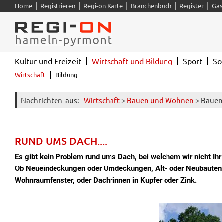
|
|
|
|
|
Home
Registrieren
Regi-on Karte
Branchenbuch
Register
Gas
Kultur und Freizeit
Wirtschaft und Bildung
Sport
So
Wirtschaft
Bildung
Nachrichten
aus:
Wirtschaft
>
Bauen und Wohnen
> Bauen
RUND UMS DACH....
Es gibt kein Problem rund ums Dach, bei welchem wir nicht Ih
Ob Neueindeckungen oder Umdeckungen, Alt- oder Neubauten
Wohnraumfenster, oder Dachrinnen in Kupfer oder Zink.