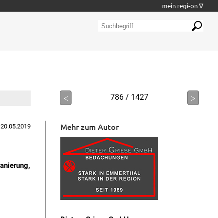
mein regi-on ∇
<
786 / 1427
>
Mehr zum Autor
 20.05.2019
anierung,