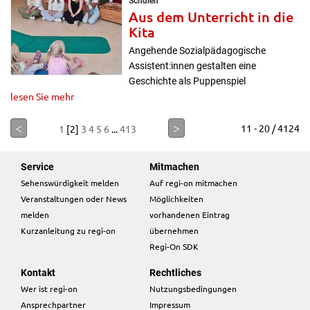
Schulen
Aus dem Unterricht in die
Kita
Angehende Sozialpädagogische
Assistent:innen gestalten eine
Geschichte als Puppenspiel
lesen Sie mehr
<
>
11 - 20 / 4124
1
[2]
3
4
5
6
...
413
Service
Mitmachen
Sehenswürdigkeit melden
Auf regi-on mitmachen
Veranstaltungen oder News
Möglichkeiten
melden
vorhandenen Eintrag
Kurzanleitung zu regi-on
übernehmen
Regi-On SDK
Kontakt
Rechtliches
Wer ist regi-on
Nutzungsbedingungen
Ansprechpartner
Impressum