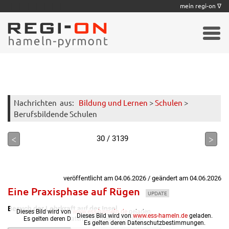
|
|
|
|
|
|
|
mein regi-on ∇
Nachrichten
aus:
Bildung und Lernen
>
Schulen
>
Berufsbildende Schulen
<
>
30 / 3139
veröffentlicht am 04.06.2026 / geändert am 04.06.2026
Eine Praxisphase auf Rügen
UPDATE
Besuch der Lehrkraft auf der Insel
Dieses Bild wird von
www.ess-hameln.de
geladen.
Dieses Bild wird von
www.ess-hameln.de
geladen.
Es gelten deren Datenschutzbestimmungen.
Es gelten deren Datenschutzbestimmungen.