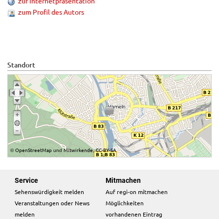
zur Internetpräsentation
zum Profil des Autors
Standort
OpenStreetMap
Mitwirkende
CC-BY-SA
©
und
,
Service
Mitmachen
Sehenswürdigkeit melden
Auf regi-on mitmachen
Veranstaltungen oder News
Möglichkeiten
melden
vorhandenen Eintrag