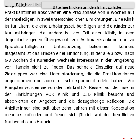
Bitte hier klicken um den Inhalt zu laden.
Insgesamt 7
Bitte hier klicken um den Inhalt zu laden.
Praktikant:innen absolvierten eine Praxisphase von 8 Wochen auf
der Insel Rügen, in zwei unterschiedlichen Einrichtungen. Eine Klinik
ist für Eltern, die eine Erholungszeit benötigen und die Kinder zur
Kur mitbringen, die andere ist der Teil einer Klinik, in dem
Jugendliche gegen Übergewicht, zur Asthmaerkrankung und zu
Sprachauffälligkeiten Unterstützung bekommen können.
Insgesamt ist das Erleben einer Einrichtung, in der alle 3 bzw. nach
6-8 Wochen die Kurenden wechseln interessant in der Umgebung
von Hameln nicht zu finden. Das schnelle Einstellen auf neue
Zielgruppen war eine Herausforderung, die die Praktikant:innen
angenommen und auch für sehr spannend erlebt haben. Vor
Pfingsten wurden sie von der Lehrkraft A. Kessler auf der Insel in
den Einrichtungen AOK Klinik und CJD Klinik besucht und
absolvierten ein Angebot und die dazugehörige Reflexion. Die
Anleiter:innen sind seit über zehn Jahren mit dieser Kooperation
mehr als zufrieden und freuen sich jährlich auf den beruflichen
Nachwuchs aus Hameln.