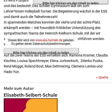
Es wird Frühjahr
Bitte hier klicken um den Inhalt zu laden.
und das bedeutet: Das Schiller-Gymnasium lädt ein zum
Lehrer*innen-Volleyball-Turnier. Die Begeisterung wächst in der ESS
und damit auch die Teilnehmerzahl.
In spannenden Matches konnten der vierte und der achte Platz
erkämpft werden – mit freundlich-fröhlicher Unterstützung des
sympathischen Teams der Heinrich-Kielhorn-Schule, mit der wir
auch zukünftig gemeinsam Kollegiumssport durchführen werden.
Dieses Bild wird von
www.ess-hameln.de
geladen.
Es gelten deren Datenschutzbestimmungen.
Wir freuen uns auf viele weitere Spielzeiten!
Bitte hier klicken um den Inhalt zu laden.
Auf die zwei Teams der ESS verteilten sich: Ramona Kramer, Claudia
Kischke, Louisa Spechtmeyer, Elena Jurkewitsch, Zdenko Puska,
René Mügge, Roland Bost, Max Dettmering, Clemens Lentes und
Hado Yun.
> Quelle
Mehr zum Autor