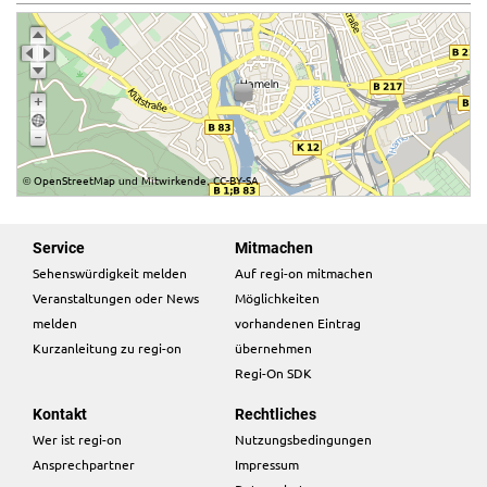
OpenStreetMap
Mitwirkende
CC-BY-SA
©
und
,
Service
Mitmachen
Sehenswürdigkeit melden
Auf regi-on mitmachen
Veranstaltungen oder News
Möglichkeiten
melden
vorhandenen Eintrag
Kurzanleitung zu regi-on
übernehmen
Regi-On SDK
Kontakt
Rechtliches
Wer ist regi-on
Nutzungsbedingungen
Ansprechpartner
Impressum