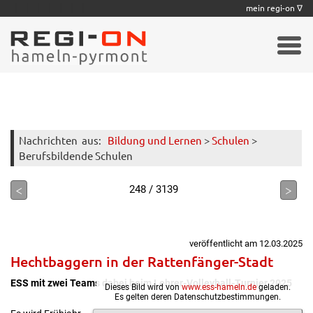
|
|
|
|
|
|
|
mein regi-on ∇
Nachrichten
aus:
Bildung und Lernen
>
Schulen
>
Berufsbildende Schulen
<
>
248 / 3139
veröffentlicht am 12.03.2025
Hechtbaggern in der Rattenfänger-Stadt
ESS mit zwei Teams dabei beim Lehrer-Volleyball-Turnier 2025
Dieses Bild wird von
www.ess-hameln.de
geladen.
Es gelten deren Datenschutzbestimmungen.