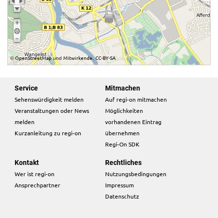
OpenStreetMap
Mitwirkende
CC-BY-SA
©
und
,
Service
Mitmachen
Sehenswürdigkeit melden
Auf regi-on mitmachen
Veranstaltungen oder News
Möglichkeiten
melden
vorhandenen Eintrag
Kurzanleitung zu regi-on
übernehmen
Regi-On SDK
Kontakt
Rechtliches
Wer ist regi-on
Nutzungsbedingungen
Ansprechpartner
Impressum
Datenschutz