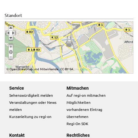
Standort
OpenStreetMap
Mitwirkende
CC-BY-SA
©
und
,
Service
Mitmachen
Sehenswürdigkeit melden
Auf regi-on mitmachen
Veranstaltungen oder News
Möglichkeiten
melden
vorhandenen Eintrag
Kurzanleitung zu regi-on
übernehmen
Regi-On SDK
Kontakt
Rechtliches