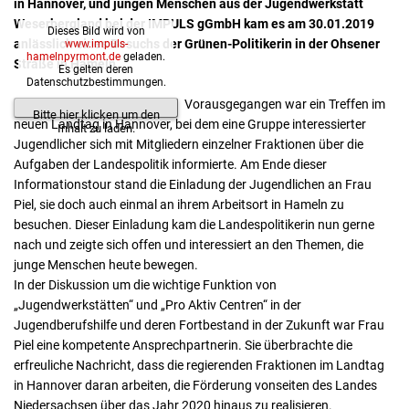
in Hannover, und jungen Menschen aus der Jugendwerkstatt
Weserbergland bei der IMPULS gGmbH kam es am 30.01.2019
Dieses Bild wird von
anlässlich eines Besuchs der Grünen-Politikerin in der Ohsener
www.impuls-
hamelnpyrmont.de
geladen.
Straße in Hameln.
Es gelten deren
Datenschutzbestimmungen.
Vorausgegangen war ein Treffen im
Bitte hier klicken um den
neuen Landtag in Hannover, bei dem eine Gruppe interessierter
Inhalt zu laden.
Jugendlicher sich mit Mitgliedern einzelner Fraktionen über die
Aufgaben der Landespolitik informierte. Am Ende dieser
Informationstour stand die Einladung der Jugendlichen an Frau
Piel, sie doch auch einmal an ihrem Arbeitsort in Hameln zu
besuchen. Dieser Einladung kam die Landespolitikerin nun gerne
nach und zeigte sich offen und interessiert an den Themen, die
junge Menschen heute bewegen.
In der Diskussion um die wichtige Funktion von
„Jugendwerkstätten“ und „Pro Aktiv Centren“ in der
Jugendberufshilfe und deren Fortbestand in der Zukunft war Frau
Piel eine kompetente Ansprechpartnerin. Sie überbrachte die
erfreuliche Nachricht, dass die regierenden Fraktionen im Landtag
in Hannover daran arbeiten, die Förderung vonseiten des Landes
Niedersachsen über das Jahr 2020 hinaus zu realisieren.