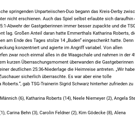
esche springenden Unparteiischen-Duo begann das Kreis-Derby zwis
r nicht erschienen. Auch das Spiel selbst erlaubte sich daraufhin 
e 5:1-Abwehr der Gastgeberinnen immer besser zupackte und die TSG
ont lag. Großen Anteil daran hatte Emmerthals Katharina Roberts, di
nen am Ende des Tages stolze 14 „Buden“ eingeschenkt hatte. Denn
ckung konzentriert und agierte im Angriff variabel. Von allen
rfen zwar noch einmal alles in die Waagschale und nahmen in der 4
einem kurzen Überraschungsmoment überwanden die Gastgeberinnen
iner deutlichen 25:36-Niederlage die Heimreise antreten. „Wir hab
schauer sicherlich überraschte. Es war aber eine tolle
Roberts.“, gab TSG-Trainerin Sigrid Schwarz hinterher zufrieden zu
 Männich (6), Katharina Roberts (14), Neele Niemeyer (2), Angela St
 Carina Behn (3), Carolin Feldner (2), Kim Gödecke (8), Alena