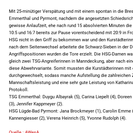
Mit 25-minütiger Verspätung und mit einem spontan in die Br
Emmerthal und Pyrmont, nachdem die angesetzten Schiedsrichte
gewisse Anlaufzeit, ehe nach rund 15 absolvierten Minuten di
10:5 und 16:7 bereits zur Pause vorentscheidend mit 20:9 in Fr
HSG nicht in den Griff zu bekommen war und den Kurstädterin
nach dem Seitenwechsel arbeitete die Schwarz-Sieben in der De
Angriffspositionen wurden die Tore erzielt. Die HSG-Damen wa
gleich zwei TSG-Angreiferinnen in Manndeckung, aber nach 
diese Abwehrvariante. Somit mussten die Kurstädterinnen mit e
durchgewechselt, sodass manche Aufstellung die zahlreichen Zu
Mannschaftsleistung und eine sehr gute Leistung von Katharina 
Protokoll.
TSG Emmerthal: Duygu Albayrak (5), Carina Liepelt (4), Doreen
(3), Jennifer Kappmeyer (2).
HSG Lügde-Bad Pyrmont: Jana Brockmeyer (1), Carolin Emme (1),
Kannengiesser (2), Verena Heinrich (5), Yvonne Rudolph (4).
Quelle : AWesA