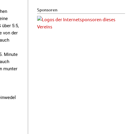
Sponsoren
chen
eine
 über 5:5,
e von der
 auch
5. Minute
 auch
en munter
einwedel