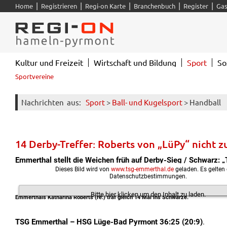
|
|
|
|
|
Home
Registrieren
Regi-on Karte
Branchenbuch
Register
Gas
Kultur und Freizeit
Wirtschaft und Bildung
Sport
So
Sportvereine
Nachrichten
aus:
Sport
>
Ball- und Kugelsport
> Handball
14 Derby-Treffer: Roberts von „LüPy“ nicht 
Emmerthal stellt die Weichen früh auf Derby-Sieg / Schwarz: „
Dieses Bild wird von
www.tsg-emmerthal.de
geladen. Es gelten
Datenschutzbestimmungen.
Bitte hier klicken um den Inhalt zu laden.
Emmerthals Katharina Roberts (re.) traf gleich 14 Mal ins Schwarze.
TSG Emmerthal – HSG Lüge-Bad Pyrmont 36:25 (20:9)
.