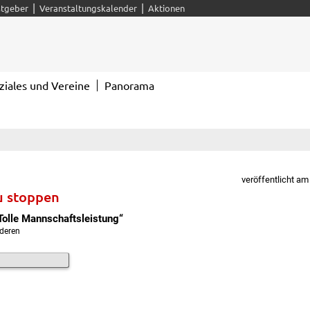
|
|
tgeber
Veranstaltungskalender
Aktionen
ziales und Vereine
Panorama
veröffentlicht am
zu stoppen
Tolle Mannschaftsleistung“
 deren