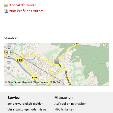
Kontaktformular
zum Profil des Autors
Standort
OpenStreetMap
Mitwirkende
CC-BY-SA
©
und
,
Service
Mitmachen
Sehenswürdigkeit melden
Auf regi-on mitmachen
Veranstaltungen oder News
Möglichkeiten