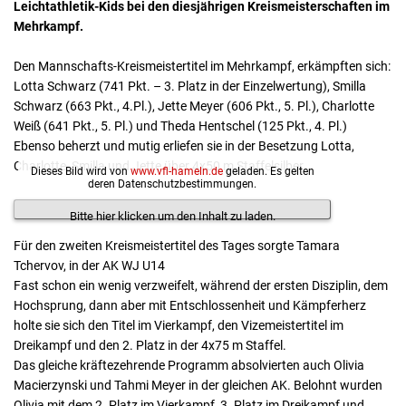
Leichtathletik-Kids bei den diesjährigen Kreismeisterschaften im
Mehrkampf.
Den Mannschafts-Kreismeistertitel im Mehrkampf, erkämpften sich:
Lotta Schwarz (741 Pkt. – 3. Platz in der Einzelwertung), Smilla
Schwarz (663 Pkt., 4.Pl.), Jette Meyer (606 Pkt., 5. Pl.), Charlotte
Weiß (641 Pkt., 5. Pl.) und Theda Hentschel (125 Pkt., 4. Pl.)
Ebenso beherzt und mutig erliefen sie in der Besetzung Lotta,
Charlotte, Smilla und Jette über 4x50 m Staffelsilber.
Dieses Bild wird von
www.vfl-hameln.de
geladen. Es gelten
deren Datenschutzbestimmungen.
Bitte hier klicken um den Inhalt zu laden.
Für den zweiten Kreismeistertitel des Tages sorgte Tamara
Tchervov, in der AK WJ U14
Fast schon ein wenig verzweifelt, während der ersten Disziplin, dem
Hochsprung, dann aber mit Entschlossenheit und Kämpferherz
holte sie sich den Titel im Vierkampf, den Vizemeistertitel im
Dreikampf und den 2. Platz in der 4x75 m Staffel.
Das gleiche kräftezehrende Programm absolvierten auch Olivia
Macierzynski und Tahmi Meyer in der gleichen AK. Belohnt wurden
Olivia mit dem 2. Platz im Vierkampf, 3. Platz im Dreikampf und